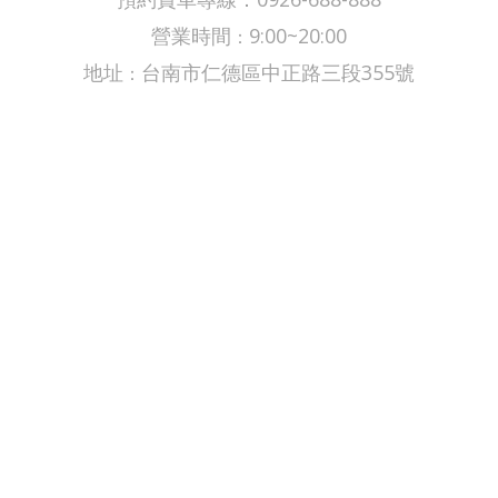
營業時間
9:00~20:00
：
​​​地址
台南市仁德區中正路三段355號
：
Copyright © 2020 鼎翔汽車 All rights reserved.
Design by 春發創意企劃有限公司
首頁
即將到港
精選好車