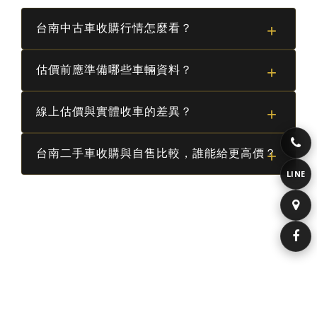
台南中古車收購行情怎麼看？
台南的二手車市場雖然競爭激烈，但行情還是有跡
估價前應準備哪些車輛資料？
可循。您可以先參考各大入口網站的「零售價」，
這是市場端的售價。實務上，收購價通常會調整
資料越完整，估價越精準。建議提供：車輛行照
線上估價與實體收車的差異？
10%～20% 左右，用以支撐車輛整備、稅費、保固
（拍照即可）、車身四面與內裝照片、目前里程
及營運成本。鼎翔汽車堅持報價透明，確保您獲得
數、是否有事故紀錄，以及您的預期售價。資料可
線上估價提供的是初步參考範圍，實際價值需視現
最合理的資產估價。
台南二手車收購與自售比較，誰能給更高價？
透過 LINE 傳送給我們，由專業人員為您進行初步
場評估為準。我們會針對引擎狀態、底盤結構、內
LINE
預估。
裝磨耗及輪胎損耗等細節進行深度檢測。鼎翔汽車
自售的優勢在於價格空間，但需承擔繁雜的文件處
絕不採取「線上報高、現場砍價」的手段，保證過
理、看車風險與時間成本。找鼎翔收購則主打「安
程公正透明，尊重您的每一份託付。
全、快速、精確」，從估價到撥款一條龍處理，最
快 1〜2 天即可完成，讓您省去與陌生人議價的困
首頁
擾，將寶貴時間留給更重要的事情。
即將到港
精選好車
收購車輛流程