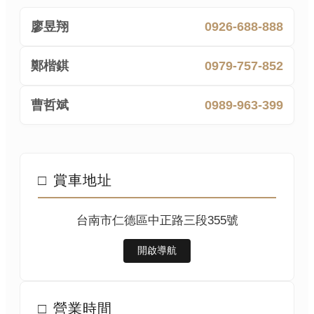
0926-688-888
廖昱翔
0979-757-852
鄭楷錤
0989-963-399
曹哲斌
賞車地址
□
台南市仁德區中正路三段355號
開啟導航
營業時間
□