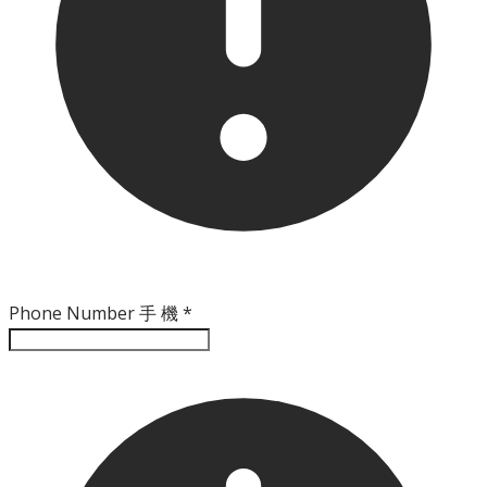
Phone Number 手 機
*