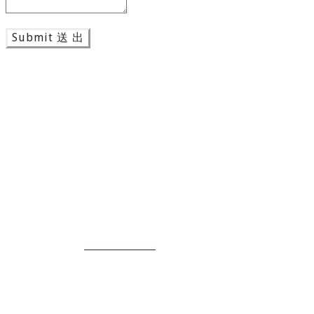
Submit 送 出
首頁
即將到港
精選好車
收購車輛流程
代客引進車輛
關於我們
聯絡我們
營業時間：9:00~20:00
預約賞車專線
：
0926-688-888
​​地址
：
台南市仁德區中正路三段355號