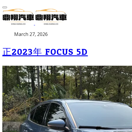
P
March 27, 2026
u
b
正2023年 FOCUS 5D
l
i
s
h
e
d
o
n