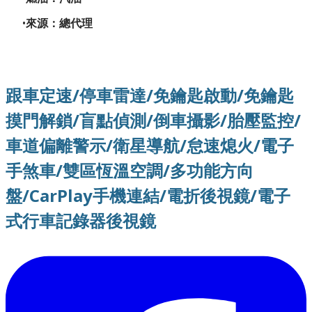
來源：總代理
跟車定速/停車雷達/免鑰匙啟動/免鑰匙
摸門解鎖/盲點偵測/倒車攝影/胎壓監控/
車道偏離警示/衛星導航/怠速熄火/電子
手煞車/雙區恆溫空調/多功能方向
盤/CarPlay手機連結/電折後視鏡/電子
式行車記錄器後視鏡