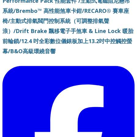
Performance Pack 性能套件 /主動式電磁阻尼懸吊
系統/Brembo™ 高性能煞車卡鉗/RECARO® 賽車座
椅/主動式排氣閥門控制系統（可調整排氣聲
浪）/Drift Brake 飄移電子手煞車 & Line Lock 暖胎
前輪鎖/12.4 吋全彩數位儀錶板加上13.2吋中控觸控螢
幕/B&O高級環繞音響