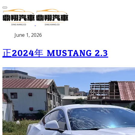
P
June 1, 2026
u
b
正2024年 MUSTANG 2.3
l
i
s
h
e
d
o
n