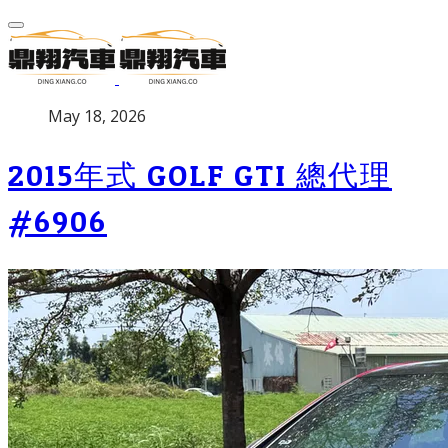
P
May 18, 2026
u
b
2015年式 GOLF GTI 總代理
l
i
#6906
s
h
e
d
o
n