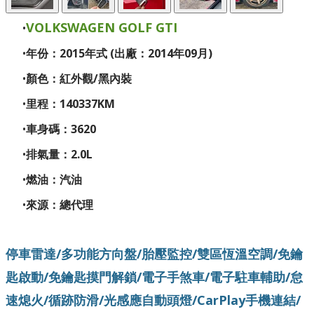
VOLKSWAGEN GOLF GTI
年份：2015年式 (出廠：2014年09月)
顏色：紅外觀/黑內裝
里程：140337KM
車身碼：3620
排氣量：2.0L
燃油：汽油
來源：總代理
停車雷達/多功能方向盤/胎壓監控/雙區恆溫空調/免鑰
匙啟動/免鑰匙摸門解鎖/電子手煞車/電子駐車輔助/怠
速熄火/循跡防滑/光感應自動頭燈/CarPlay手機連結/