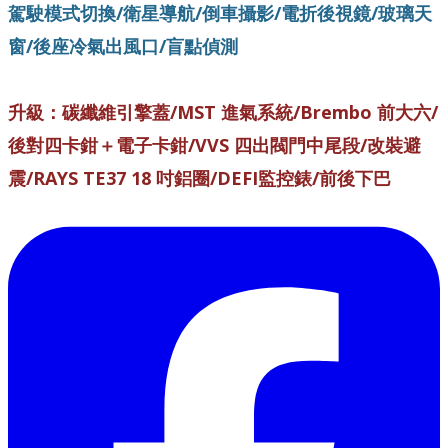
駕駛模式切換/衛星導航/倒車攝影/電折後視鏡/玻璃天
窗/後座冷氣出風口/盲點偵測
升級：碳纖維引擎蓋/MST 進氣系統/Brembo 前大六/
後對四卡鉗＋電子卡鉗/VVS 四出閥門中尾段/改裝避
震/RAYS TE37 18 吋鋁圈/DEFI監控錶/前後下巴