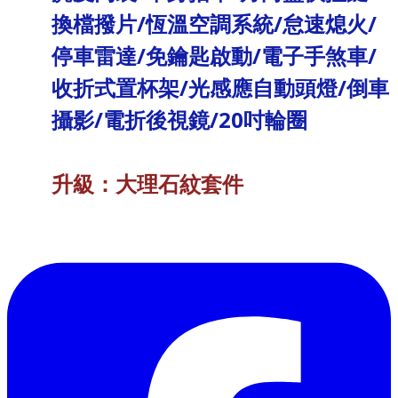
換檔撥片/恆溫空調系統/怠速熄火/
停車雷達/免鑰匙啟動/電子手煞車/
收折式置杯架/光感應自動頭燈/倒車
攝影/電折後視鏡/20吋輪圈
升級：大理石紋套件