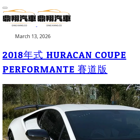
P
March 13, 2026
u
b
2018年式 HURACAN COUPE
l
i
PERFORMANTE 賽道版
s
h
e
d
o
n