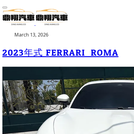
P
March 13, 2026
u
b
2023年式 FERRARI ROMA
l
i
s
h
e
d
o
n