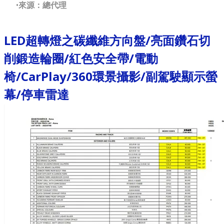
來源：總代理
LED超轉燈之碳纖維方向盤/亮面鑽石切
削鍛造輪圈/紅色安全帶/電動
椅/CarPlay/360環景攝影/副駕駛顯示螢
幕/停車雷達