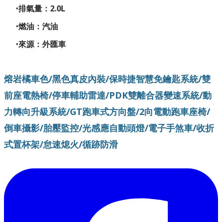
排氣量：2.0L
燃油：汽油
來源：外匯車
熔岩橘車色/黑色真皮內裝/保時捷智慧免鑰匙系統/雙
前座電熱椅/停車輔助雷達/PDK雙離合器變速系統/動
力轉向升級系統/GT跑車式方向盤/2向電動跑車座椅/
倒車攝影/胎壓監控/光感應自動頭燈/電子手煞車/收折
式置杯架/怠速熄火/循跡防滑