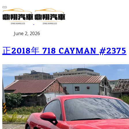
P
June 2, 2026
u
b
正2018年 718 CAYMAN #2375
l
i
s
h
e
d
o
n