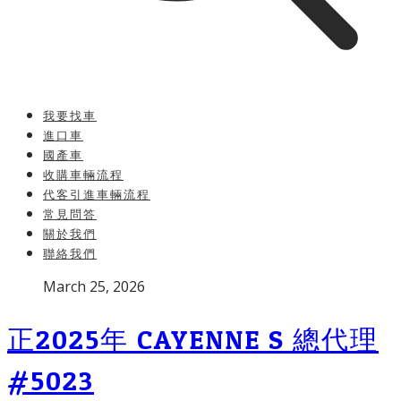
我要找車
進口車
國產車
收購車輛流程
代客引進車輛流程
常見問答
關於我們
聯絡我們
P
March 25, 2026
u
b
正2025年 CAYENNE S 總代理
l
i
#5023
s