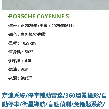
PORSCHE CAYENNE S
年份：正2025年 (出廠：2025年06月)
顏色：白外觀/杏內裝
里程：1029km
車身碼：5023
排氣量：4.0L
燃油：汽油
來源：總代理
定速系統/停車輔助雷達/360環景攝影/自
動停車/衛星導航/盲點偵測/免鑰匙系統/