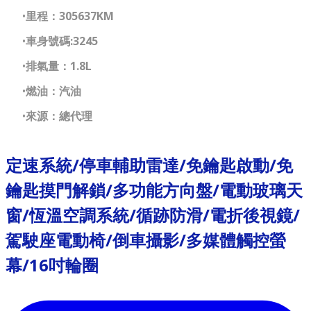
里程：305637KM
車身號碼:3245
排氣量：1.8L
燃油：汽油
來源：總代理
定速系統/停車輔助雷達/​免鑰匙啟動/免
鑰匙摸門解鎖/多功能方向盤/電動玻璃天
窗/恆溫空調系統/循跡防滑/電折後視鏡/
駕駛座電動椅/倒車攝影/多媒體觸控螢
幕/16吋輪圈