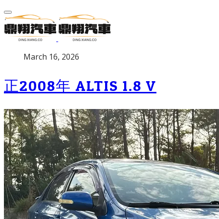
P
March 16, 2026
u
b
正2008年 ALTIS 1.8 V
l
i
s
h
e
d
o
n