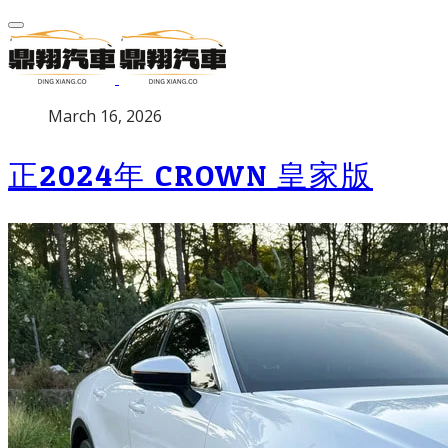
P
March 16, 2026
u
b
正2024年 CROWN 皇家版
l
i
s
h
e
d
o
n