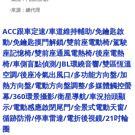
來源：總代理
ACC跟車定速/車道維持輔助/免鑰匙啟
動/免鑰匙摸門解鎖/雙前座電動椅/駕駛
座記憶椅/雙前座通風電熱椅/後座電熱
椅/車側盲點偵測/JBL環繞音響/雙區恆溫
空調/後座冷氣出風口/多功能方向盤/加
熱方向盤/電動方向盤調整/多媒體觸控螢
幕/360環景攝影/衛星導航/車況抬頭顯
示/電動感應啟閉尾門/全景式電動天窗/
循跡防滑/停車雷達/電折後視鏡/21吋輪
圈